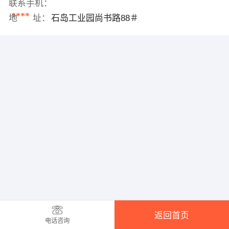
联系手机：
****
地 址：
石岛工业园尚书路88＃
返回首页
电话咨询